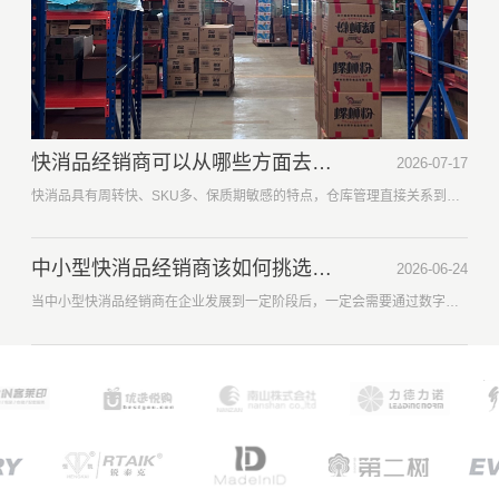
快消品经销商可以从哪些方面去做好仓库管理工作？
2026-07-17
快消品具有周转快、SKU多、保质期敏感的特点，仓库管理直接关系到资金周转和利润。建议每一位快消品经销商围绕 &ldquo;效率+精准+防损&rdquo; 三个核心，来做好仓库管理工作。
中小型快消品经销商该如何挑选一款进销存软件系统？
2026-06-24
当中小型快消品经销商在企业发展到一定阶段后，一定会需要通过数字化系统工具来提升内部管理效率、保证数据精准的，这就需要一款进销存系统来帮忙，而市面上的进销存系统琳琅满目