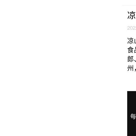
凉
202
凉
食
郎
州