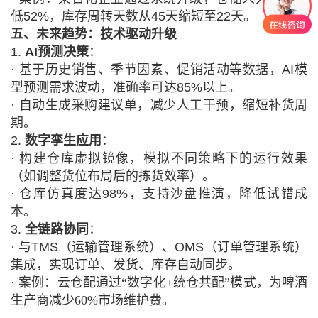
低
52%，库存周转天数从45天缩短至22天。
五、未来趋势：技术驱动升级
1.
AI预测决策
：
·
基于历史销售、季节因素、促销活动等数据，
AI模
型预测需求波动，准确率可达85%以上。
·
自动生成采购建议单，减少人工干预，缩短补货周
期。
2.
数字孪生应用
：
·
构建仓库虚拟镜像，模拟不同策略下的运行效果
（如调整货位布局后的拣货效率）。
·
仓库仿真度达
98%，支持沙盘推演，降低试错成
本。
3.
全链路协同
：
·
与
TMS（运输管理系统）、OMS（订单管理系统）
集成，实现订单、发货、库存自动同步。
·
案例：云仓配通过
“数字化+统仓共配”模式，为啤酒
生产商减少60%市场维护费。