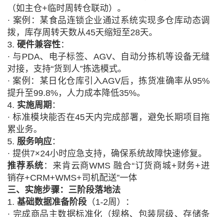
（如主仓+临时周转仓联动）。
·
案例：某食品连锁企业通过系统实现多仓库动态调
拨，库存周转天数从
45天缩短至28天。
3.
硬件兼容性
：
·
与
PDA、电子标签、AGV、自动分拣机等设备无缝
对接，支持“货到人”拣选模式。
·
案例：某
日化
仓库引入
AGV后，拣货准确率从95%
提升至99.8%，人力成本降低35%。
4.
实施周期
：
·
标准模块能否在
45天内完成部署，避免长期项目拖
累业务。
5.
服务响应
：
·
提供
7×24小时应急支持，确保系统故障快速修复。
推荐系统
：
来肯云商
WMS 融合“订货商城+财务+进
销存+CRM+WMS+司机配送”一体
三、实施步骤：三阶段落地法
1.
基础数据准备阶段
（
1-2周）：
·
完成商品主数据标准化（规格、包装层级、存储条