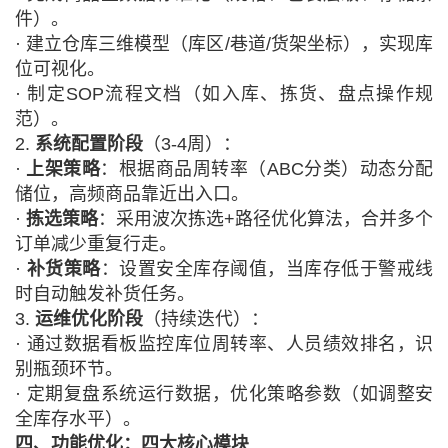
件）。
·
建立仓库三维模型（库区
/巷道/货架坐标），实现库
位可视化。
·
制定
SOP流程文档（如入库、拣货、盘点操作规
范）。
2.
系统配置阶段
（
3-4周）：
·
上架策略
：根据商品周转率（
ABC分类）动态分配
储位，高频商品靠近出入口。
·
拣选策略
：采用波次拣选
+路径优化算法，合并多个
订单减少重复行走。
·
补货策略
：设置安全库存阈值，当库存低于警戒线
时自动触发补货任务。
3.
运维优化阶段
（持续迭代）：
·
通过数据看板监控库位周转率、人员绩效排名，识
别瓶颈环节。
·
定期复盘系统运行数据，优化策略参数（如调整安
全库存水平）。
四、功能优化：四大核心模块