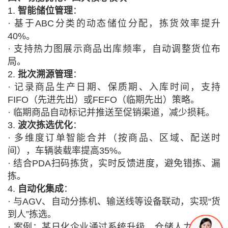
1.
智能储位管理
：
·
基于
ABC分类的动态储位分配，拣货效率提升
40%。
·
支持热力图展示商品出库频率，自动调整货位布
局。
2.
批次溯源管理
：
·
记录商品生产日期、保质期、入库时间，支持
FIFO（先进先出）或FEFO（临期先出）策略。
·
临期商品自动标记并推送至促销渠道，减少损耗。
3.
波次拣选优化
：
·
多维度订单智能合并（按商品、区域、配送时
间），车辆装载率提高
35%。
·
结合
PDA扫码拣货，实时反馈进度，避免错拣、漏
拣。
4.
自动化集成
：
·
与
AGV、自动分拣机、输送线等设备联动，实现“货
到人”拣选。
·
案例：某日化企业通过系统升级，仓储人力成本降