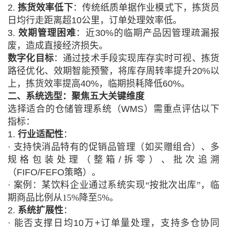
2.
拣货效率低下
：传统纸质单据作业模式下，拣货员
日均行走距离超
10公里，订单处理效率低。
3.
效期管理困难
：近
30%的临期产品因管理疏漏报
废，造成直接经济损失。
数字化目标
：通过技术手段实现库存实时可视、拣货
路径优化、效期智能预警，将库存周转率提升
20%以
上，拣货效率提高40%，临期损耗降低60%。
二、系统选型：聚焦五大关键维度
选择适合的仓储管理系统（
WMS）需重点评估以下
指标：
1.
行业适配性
：
·
支持快消品特有的促销品管理（如买赠组合）、多
规格包装处理（整箱
/拆零）、批次追溯
（FIFO/FEFO策略）。
·
案例：某饮料企业通过系统实现
“按批次出库”，临
期商品比例从15%降至5%。
2.
系统扩展性
：
·
能否支撑日均
10万+订单量处理，支持多仓协同